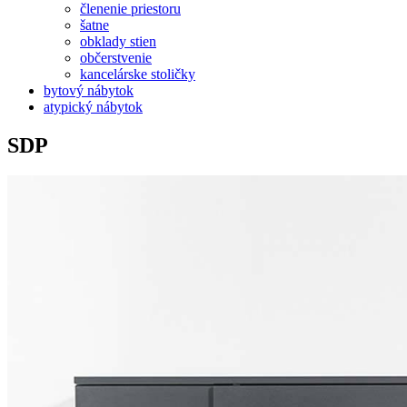
členenie priestoru
šatne
obklady stien
občerstvenie
kancelárske stoličky
bytový nábytok
atypický nábytok
SDP