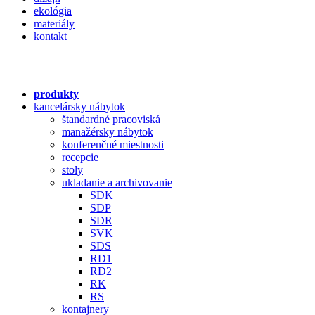
ekológia
materiály
kontakt
produkty
kancelársky nábytok
štandardné pracoviská
manažérsky nábytok
konferenčné miestnosti
recepcie
stoly
ukladanie a archivovanie
SDK
SDP
SDR
SVK
SDS
RD1
RD2
RK
RS
kontajnery