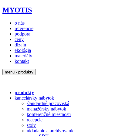
MYOTIS
o nás
referencie
podpora
ceny
dizajn
ekológia
materiály
kontakt
menu - produkty
produkty
kancelársky nábytok
štandardné pracoviská
manažérsky nábytok
konferenčné miestnosti
recepcie
stoly
ukladanie a archivovanie