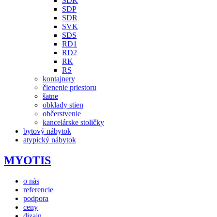
SDK
SDP
SDR
SVK
SDS
RD1
RD2
RK
RS
kontajnery
členenie priestoru
šatne
obklady stien
občerstvenie
kancelárske stoličky
bytový nábytok
atypický nábytok
MYOTIS
o nás
referencie
podpora
ceny
dizajn